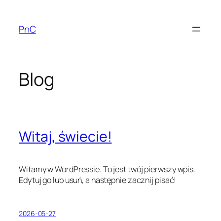
Przejdź
do
PnC
treści
Blog
Witaj, świecie!
Witamy w WordPressie. To jest twój pierwszy wpis.
Edytuj go lub usuń, a następnie zacznij pisać!
2026-05-27